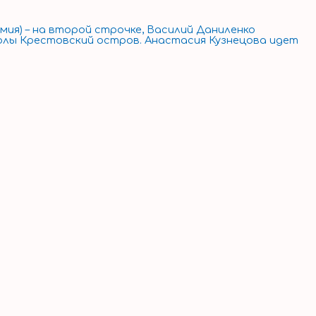
ия) – на второй строчке, Василий Даниленко
олы Крестовский остров. Анастасия Кузнецова идет