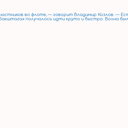
частников во флоте, — говорит Владимир Козлов. — Ес
а бакштагах получалось идти круто и быстро. Волна бы