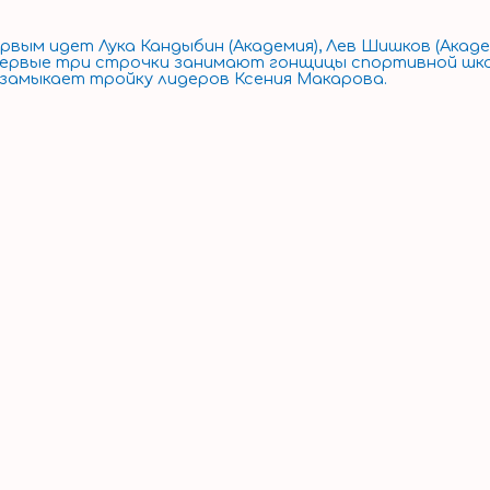
ым идет Лука Кандыбин (Академия), Лев Шишков (Академ
к первые три строчки занимают гонщицы спортивной шк
 замыкает тройку лидеров Ксения Макарова.