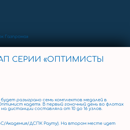
ок Газпрома»
ТАП СЕРИИ «ОПТИМИСТЫ
е будет разыграно семь комплектов медалей в
«Оптимист кадет». В первый гоночный день во флотах
на дистанции составляла от 10 до 16 узлов.
ВС/Академия/ДСПК Рауту). На втором месте идет