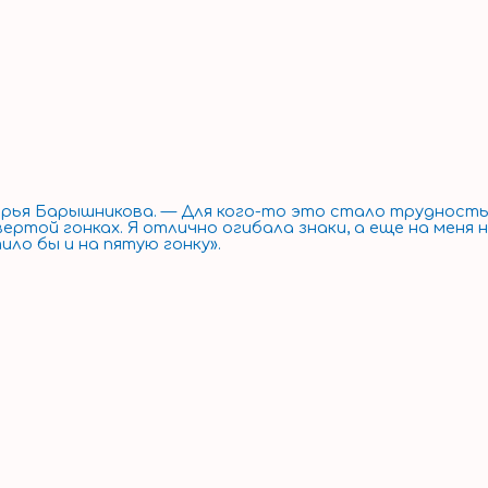
рья Барышникова. — Для кого-то это стало трудностью,
ертой гонках. Я отлично огибала знаки, а еще на меня 
ило бы и на пятую гонку».