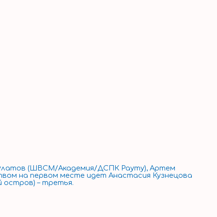
Булатов (ШВСМ/Академия/ДСПК Рауту), Артем
твом на первом месте идет Анастасия Кузнецова
 остров) – третья.