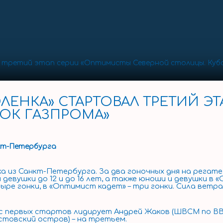
 третий этап серии «Оптимисты Северной столицы. Куб
ЛЕНКА» СТАРТОВАЛ ТРЕТИЙ Э
ОК ГАЗПРОМА»
нкт-Петербурга
а из Санкт-Петербурга. За два гоночных дня на регат
девушки до 12 и до 16 лет, а также юноши и девушки в 
е гонки, в «Оптимист кадет» – три гонки. Сила ветра 
 с первых стартов лидирует Андрей Жаков (ШВСМ по В
естовский остров) – на третьем.