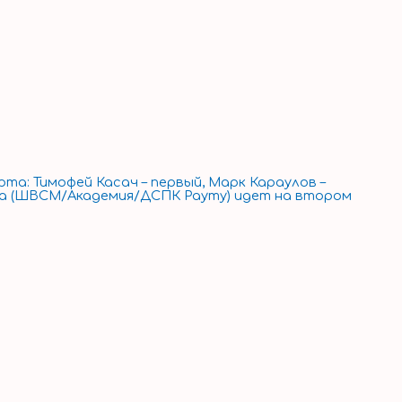
а: Тимофей Касач – первый, Марк Караулов –
пова (ШВСМ/Академия/ДСПК Рауту) идет на втором