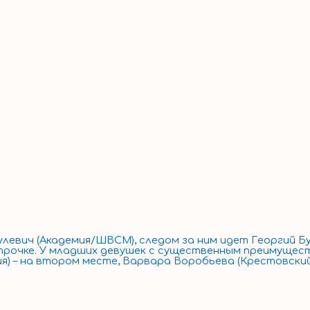
улевич (Академия/ШВСМ), следом за ним идет Георгий 
строчке. У младших девушек с существенным преимущес
ия) – на втором месте, Варвара Воробьева (Крестовский