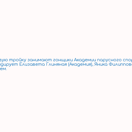
ю тройку занимают гонщики Академии парусного спорт
лидирует Елизавета Глиняная (Академия), Яника Филип
ем.